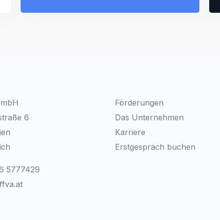
GmbH
Förderungen
straße 6
Das Unternehmen
ien
Karriere
ich
Erstgespräch buchen
6 5777429
ffva.at