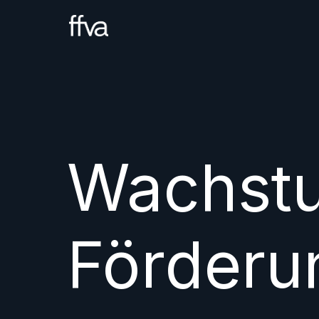
Wachst
Förderu